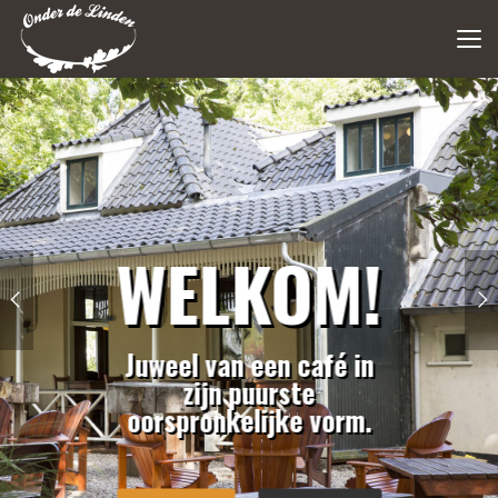
WELKOM!
Juweel van een café in
zijn puurste
oorspronkelijke vorm.