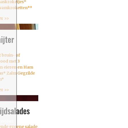
aaskroketjes*
wamkroketten**
er >>
ijter
t bruin- of
ood met 3
n eieren en Ham
as* Zalm Gegrilde
n*
er >>
ijdsalades
evious
ende groene salade