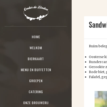
Sandw
HOME
Ruim beleg
WELKOM
Oosterse k
BIERKAART
Rundercarp
Gerookte z
MENU EN BUFFETTEN
Rode biet,
Falafel, g
GROEPEN
CATERING
ONZE BROUWERIJ