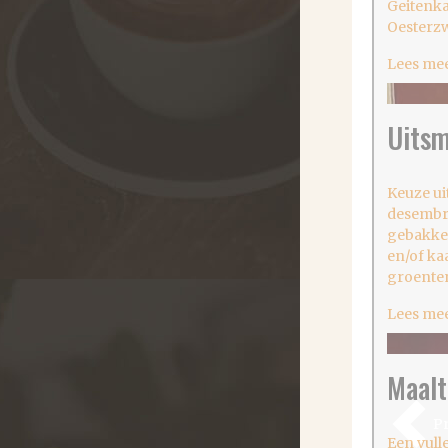
Geitenk
Oesterz
Lees me
Uitsm
Keuze ui
desembr
gebakke
en/of ka
groente
Lees me
Maalt
Pr
Een vull