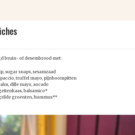
iches
d bruin- of desembrood met:
ip, sugar snaps, sesamzaad
accio, truffel mayo, pijnboompitten
alm, dille mayo, aocado
 geitenkaas, balsamico*
egrilde groenten, hummus**