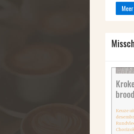
Meer
Missch
Kroke
broo
Keuze ui
desembr
Rundvle
Chorizok