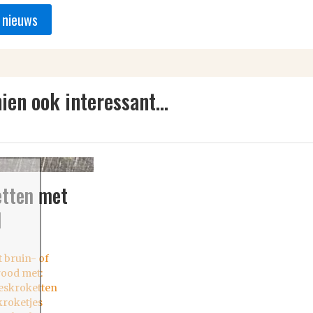
 nieuws
ien ook interessant...
tten met
d
t bruin- of
ood met:
eskroketten
roketjes