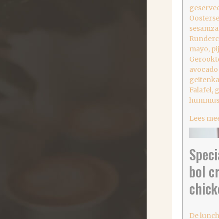
geservee
Oosterse
sesamza
Runderca
mayo, p
Gerookte
avocado 
geitenka
Falafel, 
hummus
Lees me
Speci
bol c
chick
De lunch