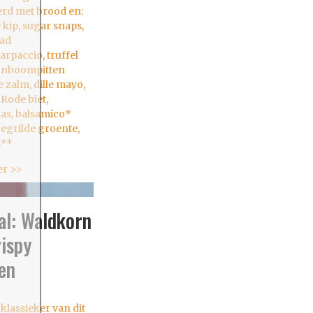
rd met brood en:
 kip, sugar snaps,
ad
rpaccio, truffel
ijnboompitten
 zalm, dille mayo,
Rode biet,
as, balsamico*
gegrilde groente,
**
er >>
al: Waldkorn
rispy
en
klassieker van dit